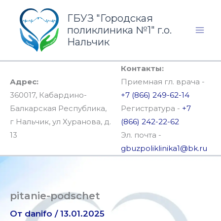
Перейти
ГБУЗ "Городская
к
поликлиника №1" г.о.
содержимому
Нальчик
Контакты:
Адрес:
Приемная гл. врача -
360017, Кабардино-
+7 (866) 249-62-14
Балкарская Республика,
Регистратура -
+7
г Нальчик, ул Хуранова, д.
(866) 242-22-62
13
Эл. почта -
gbuzpoliklinika1@bk.ru
pitanie-podschet
От
danifo
/
13.01.2025