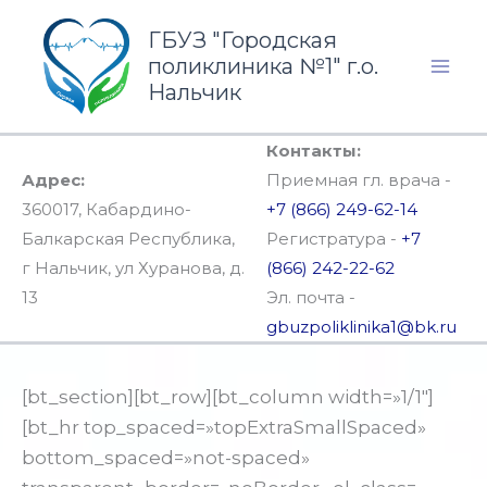
Перейти
ГБУЗ "Городская
к
поликлиника №1" г.о.
содержимому
Нальчик
Контакты:
Адрес:
Приемная гл. врача -
360017, Кабардино-
+7 (866) 249-62-14
Балкарская Республика,
Регистратура -
+7
г Нальчик, ул Хуранова, д.
(866) 242-22-62
13
Эл. почта -
gbuzpoliklinika1@bk.ru
[bt_section][bt_row][bt_column width=»1/1″]
[bt_hr top_spaced=»topExtraSmallSpaced»
bottom_spaced=»not-spaced»