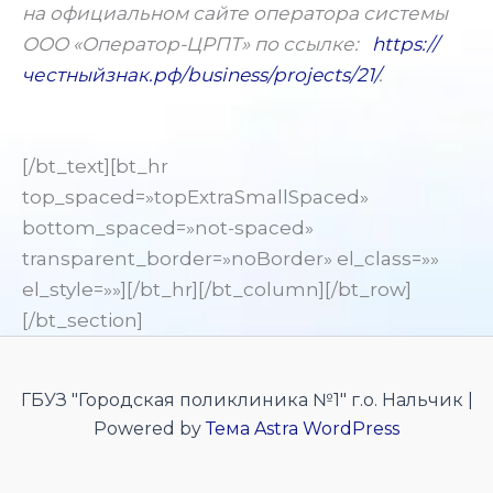
на официальном сайте оператора системы
ООО «Оператор-ЦРПТ» по ссылке:
https://
честныйзнак.рф/business/projects/21/
.
[/bt_text][bt_hr
top_spaced=»topExtraSmallSpaced»
bottom_spaced=»not-spaced»
transparent_border=»noBorder» el_class=»»
el_style=»»][/bt_hr][/bt_column][/bt_row]
[/bt_section]
ГБУЗ "Городская поликлиника №1" г.о. Нальчик |
Powered by
Тема Astra WordPress