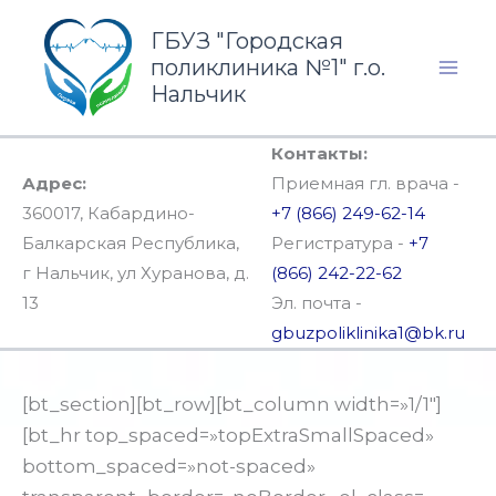
Перейти
ГБУЗ "Городская
к
поликлиника №1" г.о.
содержимому
Нальчик
Контакты:
Адрес:
Приемная гл. врача -
360017, Кабардино-
+7 (866) 249-62-14
Балкарская Республика,
Регистратура -
+7
г Нальчик, ул Хуранова, д.
(866) 242-22-62
13
Эл. почта -
gbuzpoliklinika1@bk.ru
[bt_section][bt_row][bt_column width=»1/1″]
[bt_hr top_spaced=»topExtraSmallSpaced»
bottom_spaced=»not-spaced»