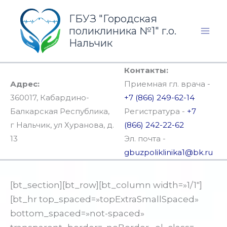
Перейти
ГБУЗ "Городская
к
поликлиника №1" г.о.
содержимому
Нальчик
Контакты:
Адрес:
Приемная гл. врача -
360017, Кабардино-
+7 (866) 249-62-14
Балкарская Республика,
Регистратура -
+7
г Нальчик, ул Хуранова, д.
(866) 242-22-62
13
Эл. почта -
gbuzpoliklinika1@bk.ru
[bt_section][bt_row][bt_column width=»1/1″]
[bt_hr top_spaced=»topExtraSmallSpaced»
bottom_spaced=»not-spaced»