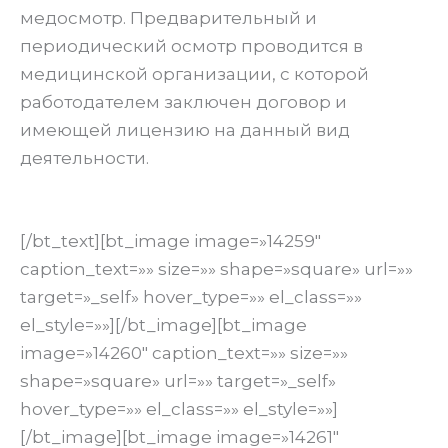
медосмотр. Предварительный и
периодический осмотр проводится в
медицинской организации, с которой
работодателем заключен договор и
имеющей лицензию на данный вид
деятельности.
[/bt_text][bt_image image=»14259″
caption_text=»» size=»» shape=»square» url=»»
target=»_self» hover_type=»» el_class=»»
el_style=»»][/bt_image][bt_image
image=»14260″ caption_text=»» size=»»
shape=»square» url=»» target=»_self»
hover_type=»» el_class=»» el_style=»»]
[/bt_image][bt_image image=»14261″