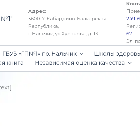
Конт
Адрес:
Прием
 №1"
360017, Кабардино-Балкарская
249-6
Республика,
Реги
г Нальчик, ул Хуранова, д. 13
62
Эл. п
ГБУЗ «ГП№1» г.о. Нальчик
Школы здоров
ая книга
Независимая оценка качества
text]