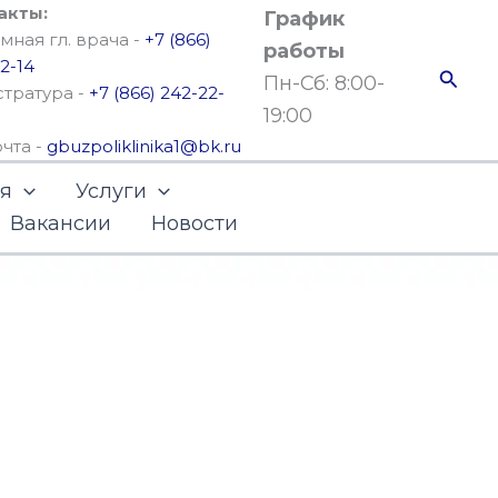
акты:
График
ная гл. врача -
+7 (866)
работы
2-14
Поис
Пн-Сб: 8:00-
стратура -
+7 (866) 242-22-
19:00
очта -
gbuzpoliklinika1@bk.ru
ья
Услуги
Вакансии
Новости