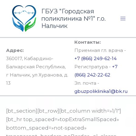
Перейти
ГБУЗ "Городская
к
поликлиника №1" г.о.
содержимому
Нальчик
Контакты:
Адрес:
Приемная гл. врача -
360017, Кабардино-
+7 (866) 249-62-14
Балкарская Республика,
Регистратура -
+7
г Нальчик, ул Хуранова, д.
(866) 242-22-62
13
Эл. почта -
gbuzpoliklinika1@bk.ru
[bt_section][bt_row][bt_column width=»1/1″]
[bt_hr top_spaced=»topExtraSmallSpaced»
bottom_spaced=»not-spaced»