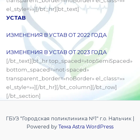
transparent_border=»noBorder» el_class=»»
el_style=»»][/bt_hr][bt_text]
УСТАВ
ИЗМЕНЕНИЯ В УСТАВ ОТ 2022 ГОДА
ИЗМЕНЕНИЯ В УСТАВ ОТ 2023 ГОДА
[/bt_text][bt_hr top_spaced=»topSemiSpaced»
bottom_spaced=»not-spaced»
transparent_border=»noBorder» el_class=»»
el_style=»»][/bt_hr][/bt_column][/bt_row]
[/bt_section]
ГБУЗ "Городская поликлиника №1" г.о. Нальчик |
Powered by
Тема Astra WordPress