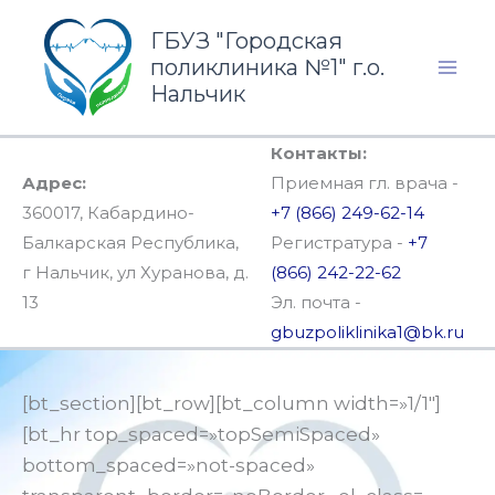
Перейти
ГБУЗ "Городская
к
поликлиника №1" г.о.
содержимому
Нальчик
Контакты:
Адрес:
Приемная гл. врача -
360017, Кабардино-
+7 (866) 249-62-14
Балкарская Республика,
Регистратура -
+7
г Нальчик, ул Хуранова, д.
(866) 242-22-62
13
Эл. почта -
gbuzpoliklinika1@bk.ru
[bt_section][bt_row][bt_column width=»1/1″]
[bt_hr top_spaced=»topSemiSpaced»
bottom_spaced=»not-spaced»