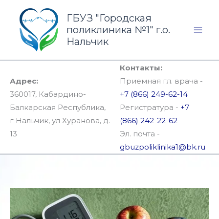
Перейти
ГБУЗ "Городская
к
поликлиника №1" г.о.
содержимому
Нальчик
Контакты:
Адрес:
Приемная гл. врача -
360017, Кабардино-
+7 (866) 249-62-14
Балкарская Республика,
Регистратура -
+7
г Нальчик, ул Хуранова, д.
(866) 242-22-62
13
Эл. почта -
gbuzpoliklinika1@bk.ru