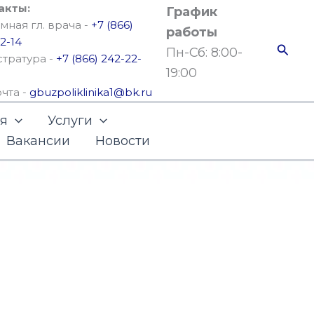
акты:
График
ная гл. врача -
+7 (866)
работы
2-14
Поис
Пн-Сб: 8:00-
стратура -
+7 (866) 242-22-
19:00
очта -
gbuzpoliklinika1@bk.ru
ья
Услуги
Вакансии
Новости