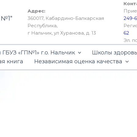
Конт
Адрес:
Прием
 №1"
360017, Кабардино-Балкарская
249-6
Республика,
Реги
г Нальчик, ул Хуранова, д. 13
62
Эл. п
ГБУЗ «ГП№1» г.о. Нальчик
Школы здоров
ая книга
Независимая оценка качества