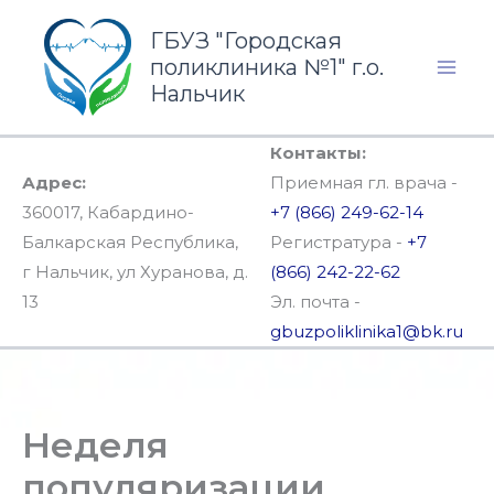
Перейти
ГБУЗ "Городская
к
поликлиника №1" г.о.
содержимому
Нальчик
Контакты:
Адрес:
Приемная гл. врача -
360017, Кабардино-
+7 (866) 249-62-14
Балкарская Республика,
Регистратура -
+7
г Нальчик, ул Хуранова, д.
(866) 242-22-62
13
Эл. почта -
gbuzpoliklinika1@bk.ru
Неделя
популяризации