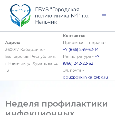
Перейти
ГБУЗ "Городская
к
поликлиника №1" г.о.
содержимому
Нальчик
Контакты:
Адрес:
Приемная гл. врача -
360017, Кабардино-
+7 (866) 249-62-14
Балкарская Республика,
Регистратура -
+7
г Нальчик, ул Хуранова, д.
(866) 242-22-62
13
Эл. почта -
gbuzpoliklinika1@bk.ru
Неделя профилактики
инфекционных