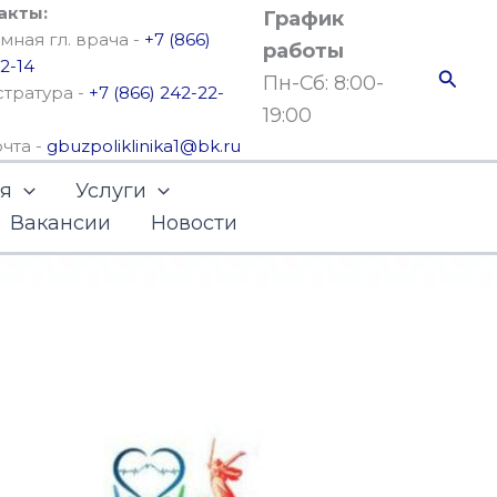
акты:
График
ная гл. врача -
+7 (866)
работы
2-14
Поис
Пн-Сб: 8:00-
стратура -
+7 (866) 242-22-
19:00
очта -
gbuzpoliklinika1@bk.ru
ья
Услуги
Вакансии
Новости