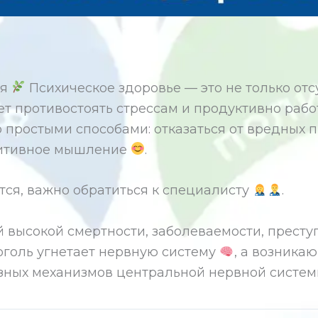
ья
Психическое здоровье — это не только отс
ет противостоять стрессам и продуктивно рабо
о простыми способами: отказаться от вредных
озитивное мышление
.
тся, важно обратиться к специалисту
.
 высокой смертности, заболеваемости, престу
голь угнетает нервную систему
, а возника
зных механизмов центральной нервной систем