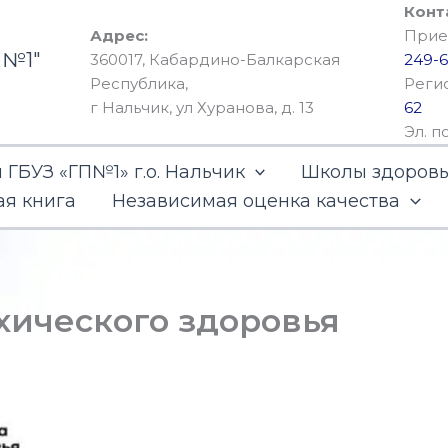
Конт
Адрес:
Прием
 №1"
360017, Кабардино-Балкарская
249-6
Республика,
Реги
г Нальчик, ул Хуранова, д. 13
62
Эл. п
ГБУЗ «ГП№1» г.о. Нальчик
Школы здоров
ая книга
Независимая оценка качества
хического здоровья