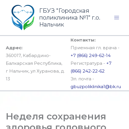
Перейти
ГБУЗ "Городская
к
поликлиника №1" г.о.
содержимому
Нальчик
Контакты:
Адрес:
Приемная гл. врача -
360017, Кабардино-
+7 (866) 249-62-14
Балкарская Республика,
Регистратура -
+7
г Нальчик, ул Хуранова, д.
(866) 242-22-62
13
Эл. почта -
gbuzpoliklinika1@bk.ru
Неделя сохранения
здоровья головного