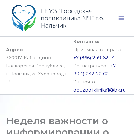
Перейти
ГБУЗ "Городская
к
поликлиника №1" г.о.
содержимому
Нальчик
Контакты:
Адрес:
Приемная гл. врача -
360017, Кабардино-
+7 (866) 249-62-14
Балкарская Республика,
Регистратура -
+7
г Нальчик, ул Хуранова, д.
(866) 242-22-62
13
Эл. почта -
gbuzpoliklinika1@bk.ru
Неделя важности о
информировании о