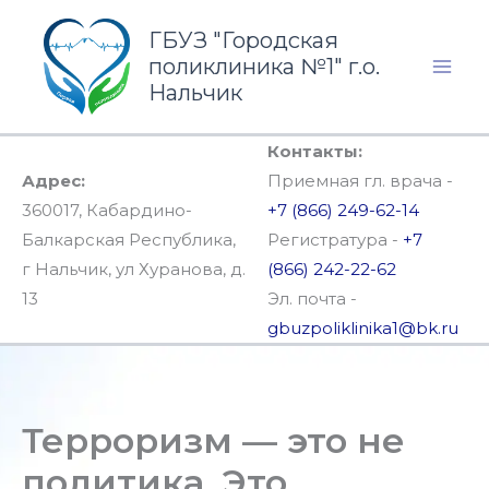
Перейти
ГБУЗ "Городская
к
поликлиника №1" г.о.
содержимому
Нальчик
Контакты:
Адрес:
Приемная гл. врача -
360017, Кабардино-
+7 (866) 249-62-14
Балкарская Республика,
Регистратура -
+7
г Нальчик, ул Хуранова, д.
(866) 242-22-62
13
Эл. почта -
gbuzpoliklinika1@bk.ru
Терроризм — это не
политика. Это