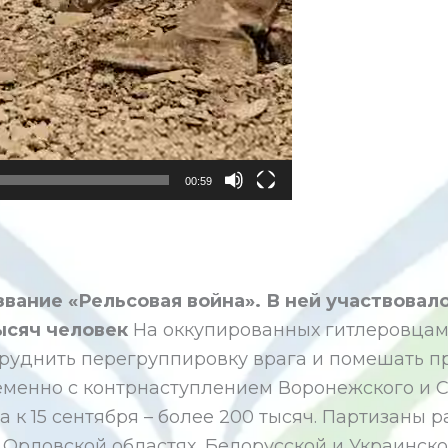
00:59
вание «Рельсовая война». В ней участвовал
ысяч человек
На оккупированных гитлеровцам
труднить перегруппировку врага и помешать п
ременно с контрнаступлением Воронежского и С
а к 15 сентября – более 200 тысяч. Партизаны 
Орловской областях, Белорусской и Украинско