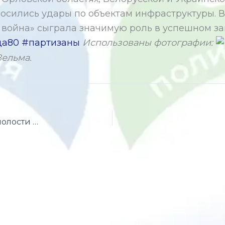
осились удары по объектам инфраструктуры. В
ая война» сыграла значимую роль в успешном 
да80
#партизаны
Использованы фотографии:
Зельма.
Неделя ответственного отношения к здоровью полости рта