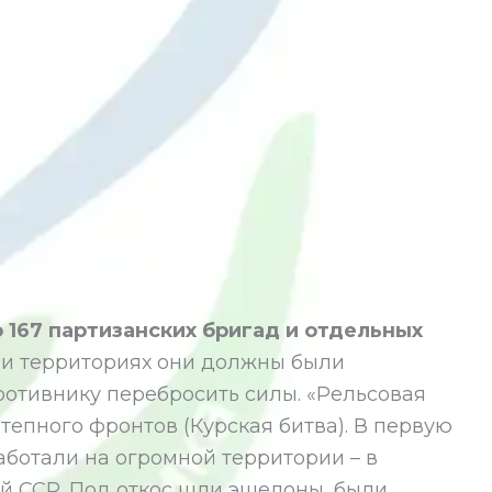
о 167 партизанских бригад и отдельных
и территориях они должны были
ротивнику перебросить силы. «Рельсовая
тепного фронтов (Курская битва). В первую
работали на огромной территории – в
й ССР. Под откос шли эшелоны, были