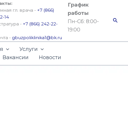
акты:
График
ная гл. врача -
+7 (866)
работы
2-14
Поис
Пн-Сб: 8:00-
стратура -
+7 (866) 242-22-
19:00
очта -
gbuzpoliklinika1@bk.ru
ья
Услуги
Вакансии
Новости