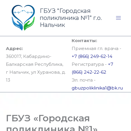
Перейти
ГБУЗ "Городская
к
поликлиника №1" г.о.
содержимому
Нальчик
Контакты:
Адрес:
Приемная гл. врача -
360017, Кабардино-
+7 (866) 249-62-14
Балкарская Республика,
Регистратура -
+7
г Нальчик, ул Хуранова, д.
(866) 242-22-62
13
Эл. почта -
gbuzpoliklinika1@bk.ru
ГБУЗ «Городская
поликлиника №1».