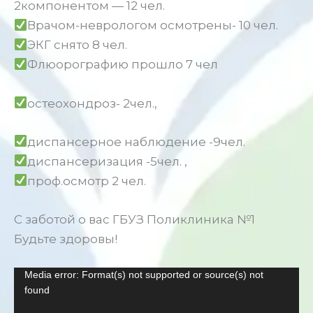
2компонентом — 12 чел.
Врачом-неврологом осмотрены- 10 чел.
ЭКГ снято 8 чел.
Флюорографию прошло 7 чел
остеохондроз- 2чел.,
диспансерное наблюдение -9чел.
диспансеризация -5чел. ,
проф.осмотр 2 чел.
С заботой о вас ГБУЗ Поликлиника №1
Будьте здоровы!
Видеоплеер
Media error: Format(s) not supported or source(s) not
found