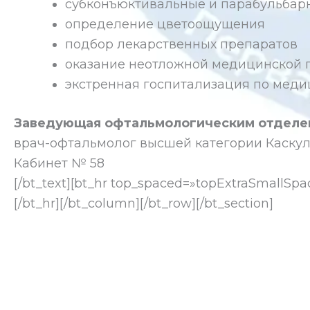
субконъюктивальные и парабульбар
определение цветоощущения
подбор лекарственных препаратов
оказание неотложной медицинской 
экстренная госпитализация по меди
Заведующая офтальмологическим отделе
врач-офтальмолог высшей категории Каску
Кабинет № 58
[/bt_text][bt_hr top_spaced=»topExtraSmallSpa
[/bt_hr][/bt_column][/bt_row][/bt_section]