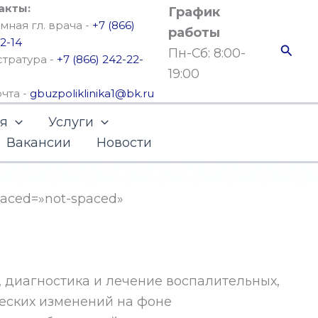
акты:
График
ная гл. врача -
+7 (866)
работы
2-14
Поис
Пн-Сб: 8:00-
стратура -
+7 (866) 242-22-
19:00
очта -
gbuzpoliklinika1@bk.ru
ья
Услуги
Вакансии
Новости
spaced=»not-spaced»
диагностика и лечение воспалительных,
ческих изменений на фоне