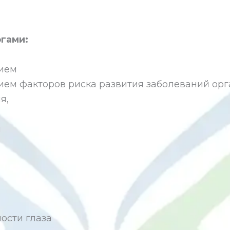
гами:
рием
ем факторов риска развития заболеваний орг
я,
я
ости глаза