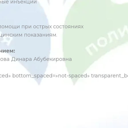
ные инъекции
помощи при острых состояниях
цинским показаниям.
нием:
лова Динара Абубекировна
ced» bottom_spaced=»not-spaced» transparent_bor