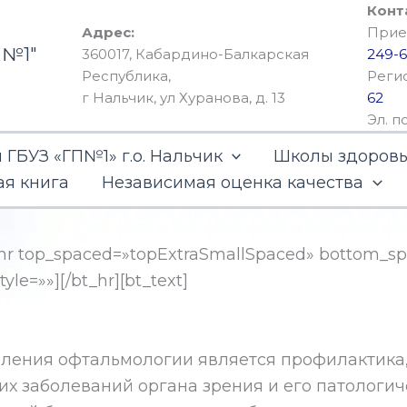
Конт
Адрес:
Прием
 №1"
360017, Кабардино-Балкарская
249-6
Республика,
Реги
г Нальчик, ул Хуранова, д. 13
62
Эл. п
ГБУЗ «ГП№1» г.о. Нальчик
Школы здоров
ая книга
Независимая оценка качества
bt_hr top_spaced=»topExtraSmallSpaced» bottom_
yle=»»][/bt_hr][bt_text]
ения офтальмологии является профилактика, 
их заболеваний органа зрения и его патологи