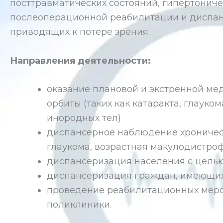
посттравматических состояний, гипертониче
послеоперационной реабилитации и диспан
приводящих к потере зрения.
Направления деятельности:
оказание плановой и экстренной ме
орбиты (таких как катаракта, глауко
инородных тел)
диспансерное наблюдение хроническ
глаукома, возрастная макулодистроф
диспансеризация населения с целью
диспансеризация граждан, имеющи
проведение реабилитационных мероп
поликлиники.