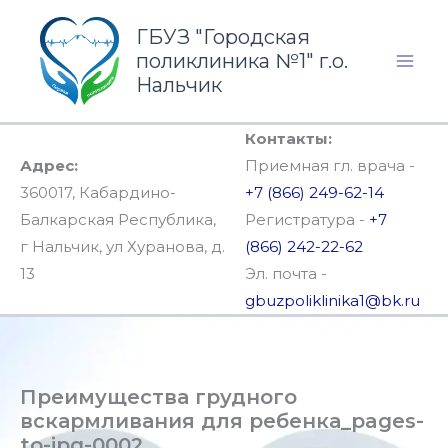
Перейти
ГБУЗ "Городская
к
поликлиника №1" г.о.
содержимому
Нальчик
Контакты:
Адрес:
Приемная гл. врача -
360017, Кабардино-
+7 (866) 249-62-14
Балкарская Республика,
Регистратура -
+7
г Нальчик, ул Хуранова, д.
(866) 242-22-62
13
Эл. почта -
gbuzpoliklinika1@bk.ru
Преимущества грудного
вскармливания для ребенка_pages-
to-jpg-0002